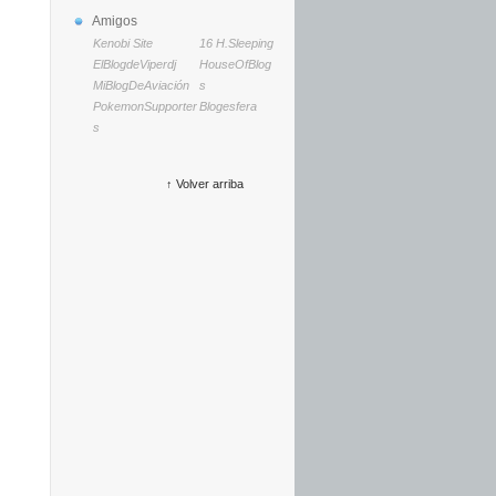
Amigos
Kenobi Site
16 H.Sleeping
ElBlogdeViperdj
HouseOfBlog
MiBlogDeAviación
s
PokemonSupporter
Blogesfera
s
↑
Volver arriba