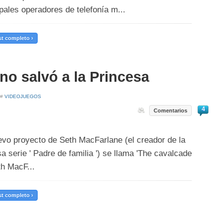
ipales operadores de telefonía m...
t completo ›
no salvó a la Princesa
 #
VIDEOJUEGOS
4
Comentarios
evo proyecto de Seth MacFarlane (el creador de la
a serie ' Padre de familia ') se llama 'The cavalcade
th MacF...
t completo ›