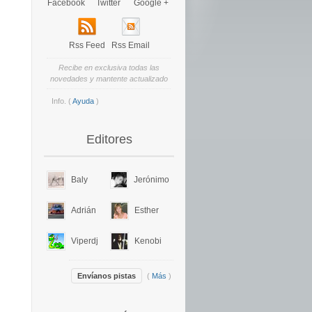
Facebook
Twitter
Google +
Rss Feed
Rss Email
Recibe en exclusiva todas las
novedades y mantente actualizado
Info. (
Ayuda
)
Editores
Baly
Jerónimo
Adrián
Esther
Viperdj
Kenobi
Envíanos pistas
(
Más
)