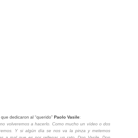
que dedicaron al “querido”
Paolo Vasile
:
, no volveremos a hacerlo. Como mucho un vídeo o dos
emos. Y si algún día se nos va la pinza y metemos
es a mal que es por rellenar un rato. Don Vasile, Don