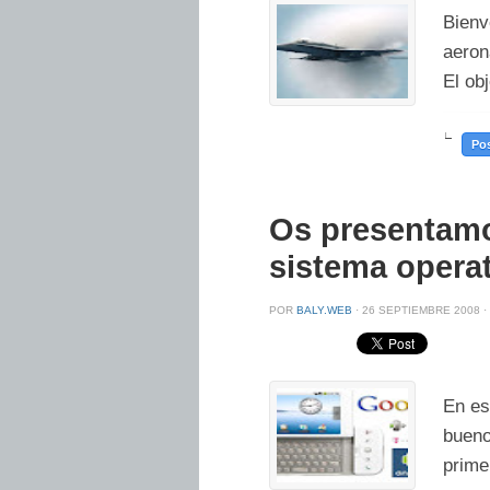
Bienv
aeron
El obj
∟
Pos
Os presentamo
sistema opera
POR
BALY.WEB
·
26 SEPTIEMBRE 2008 ·
En es
bueno
primer