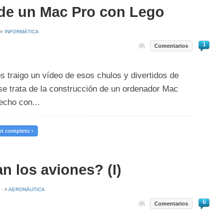
de un Mac Pro con Lego
 #
INFORMÁTICA
1
Comentarios
s traigo un vídeo de esos chulos y divertidos de
 se trata de la construcción de un ordenador Mac
echo con...
t completo ›
n los aviones? (I)
· #
AERONÁUTICA
6
Comentarios