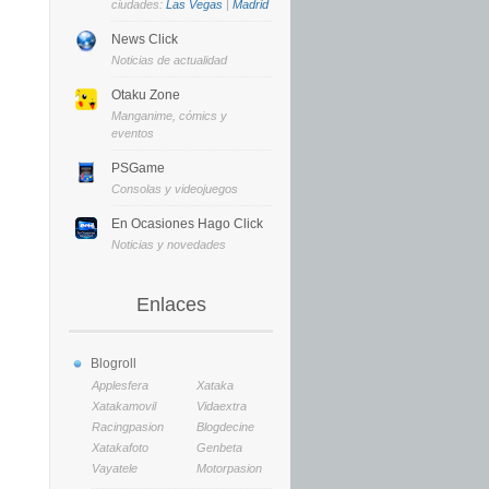
ciudades:
Las Vegas
|
Madrid
News Click
Noticias de actualidad
Otaku Zone
Manganime, cómics y
eventos
PSGame
Consolas y videojuegos
En Ocasiones Hago Click
Noticias y novedades
Enlaces
Blogroll
Applesfera
Xataka
Xatakamovil
Vidaextra
Racingpasion
Blogdecine
Xatakafoto
Genbeta
Vayatele
Motorpasion