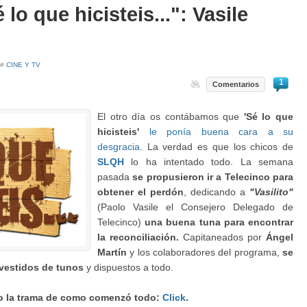
lo que hicisteis...": Vasile
 #
CINE Y TV
1
Comentarios
El otro día os contábamos que
'Sé lo que
hicisteis'
le ponía buena cara a su
desgracia
. La verdad es que los chicos de
SLQH
lo ha intentado todo. La semana
pasada
se propusieron ir a Telecinco para
obtener el perdón
, dedicando a
"Vasilito"
(Paolo Vasile el Consejero Delegado de
Telecinco)
una buena tuna para encontrar
la reconciliación.
Capitaneados por
Ángel
Martín
y los colaboradores del programa,
se
vestidos de tunos
y dispuestos a todo.
o la trama de como comenzó todo:
Click
.