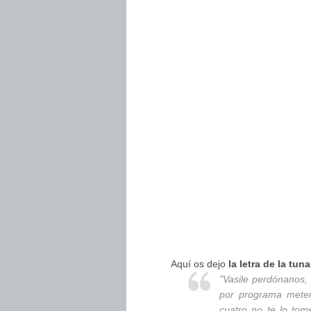
Aquí os dejo
la letra de la tuna
"Vasile perdónanos
por programa meter
cuatro no te lo tom