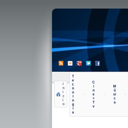
T
e
C
I
c
i
M
n
n
n
ú
i
o
e
si
|
|
|
c
l
+
c
i
o
Noticias 
T
a
o
g
v
í
a
A continuación todos lo