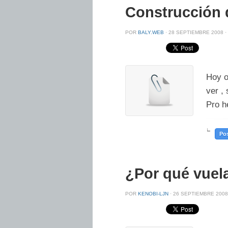
Construcción 
POR
BALY.WEB
·
28 SEPTIEMBRE 2008 ·
Hoy o
ver ,
Pro h
∟
Pos
¿Por qué vuela
POR
KENOBI-LJN
·
26 SEPTIEMBRE 2008 