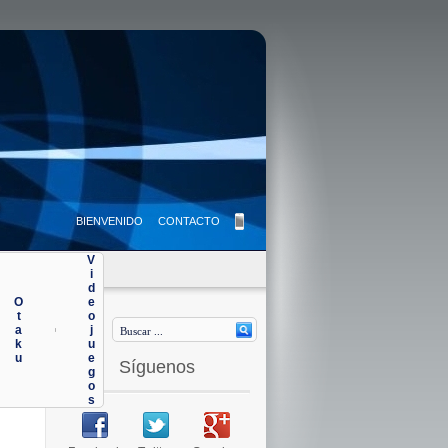
BIENVENIDO
CONTACTO
V
i
d
O
e
t
o
a
j
|
k
u
u
e
Síguenos
g
o
s