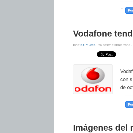
∟
Pos
Vodafone tend
POR
BALY.WEB
·
26 SEPTIEMBRE 2008 ·
Vodaf
con s
de oc
∟
Pos
Imágenes del 