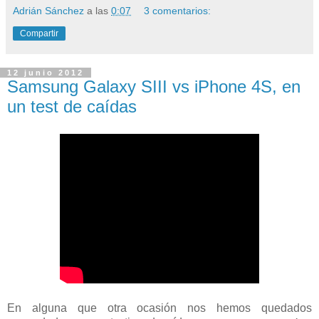
Adrián Sánchez
a las
0:07
3 comentarios:
Compartir
12 junio 2012
Samsung Galaxy SIII vs iPhone 4S, en
un test de caídas
En alguna que otra ocasión nos hemos quedados