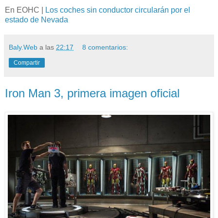
En EOHC |
Los coches sin conductor circularán por el
estado de Nevada
Baly.Web
a las
22:17
8 comentarios:
Compartir
Iron Man 3, primera imagen oficial