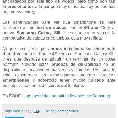
anonadados por este tipo de vídeos, pero como son
tan
impresionantes
a la par que muy curiosos, hoy os traemos
una nueva entrega.
Los contrincantes para ver que smartphone es más
resistente en un
test de caídas
, son el
iPhone 4S
y el
nuevo
Samsung Galaxy SIII
. Y es que como vemos la
comparativa de caídas entre ambos, esta muy reñida.
Ni que decir tiene que
ambos móviles sales seriamente
dañados
, tanto el iPhone 4S como el Samsung Galaxy SIII,
y es que después de adquirir un terminar de un coste
bastante elevado estas
pruebas de durabilidad
de un
dispositivo nunca vienen mal verlas y saberlas. Después de
esta experiencia os aconsejamos proteger vuestros
smartphones
y sobretodo tener mucho cuidado ante
posibles situaciones de caídas del teléfono.
En EOHC |
Las increíbles pantallas flexibles de Samsung
Baly.Web
a las
23:44
No hay comentarios: